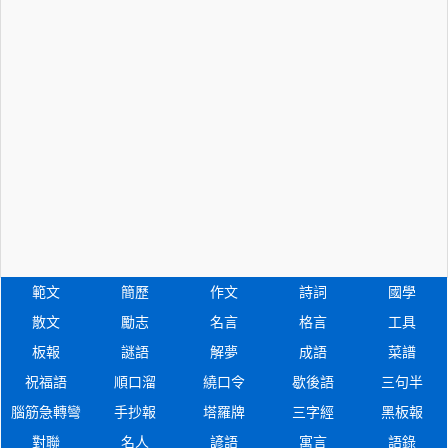
範文
簡歷
作文
詩詞
國學
散文
勵志
名言
格言
工具
板報
謎語
解夢
成語
菜譜
祝福語
順口溜
繞口令
歇後語
三句半
腦筋急轉彎
手抄報
塔羅牌
三字經
黑板報
對聯
名人
諺語
寓言
語錄