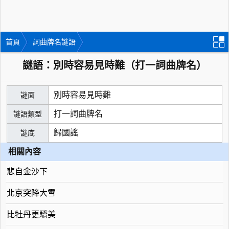
首頁
詞曲牌名謎語
謎語：別時容易見時難（打一詞曲牌名）
別時容易見時難
謎面
打一詞曲牌名
謎語類型
歸國謠
謎底
相關內容
悲自金沙下
北京突降大雪
比牡丹更驕美