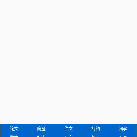
範文
簡歷
作文
詩詞
國學