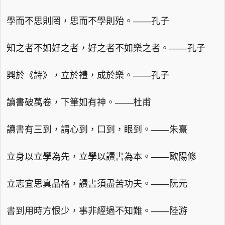
學而不思則罔，思而不學則殆。——孔子
知之者不如好之者，好之者不如樂之者。——孔子
興於《詩》，立於禮，成於樂。——孔子
讀書破萬卷，下筆如有神。——杜甫
讀書有三到，謂心到，口到，眼到。——朱熹
立身以立學為先，立學以讀書為本。——歐陽修
立志宜思真品格，讀書須盡苦功夫。——阮元
書到用時方恨少，事非經過不知難。——陸游