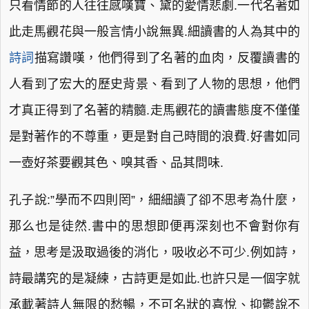
只看情節的人往往感嘆寶、黛的愛情悲劇.一代名著如
此走馬觀花與一般言情小說無異.細讀書的人為其中的
詩詞
描寫讚嘆，他們得到了名著的血肉，反覆讀書的
人看到了宏大的歷史背景、看到了人物的思想，他們
才真正得到了名著的精髓.走馬觀花的讀書態度不僅僅
是對著作的不尊重，更是對自己時間的浪費.好書如同
一壺好茶要觀其色、嗅其香、品其問味.
孔子說:”學而不四則罔”，細細讀了卻不思考為什麼，
那么也是徒然.書中的思想即便再深刻也不會對你有
益，思考是汲取過後的消化，吸收必不可少.例如詩，
詩最講究的是凝練，古詩更是如此.也許只是一個字就
承載著詩人無限的愁暢，不可名狀的喜悅、抑鬱說不