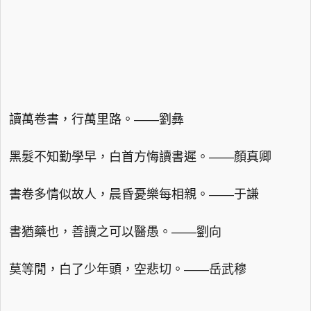
讀萬卷書，行萬里路。——劉彝
黑髮不知勤學早，白首方悔讀書遲。——顏真卿
書卷多情似故人，晨昏憂樂每相親。——于謙
書猶藥也，善讀之可以醫愚。——劉向
莫等閒，白了少年頭，空悲切。——岳武穆