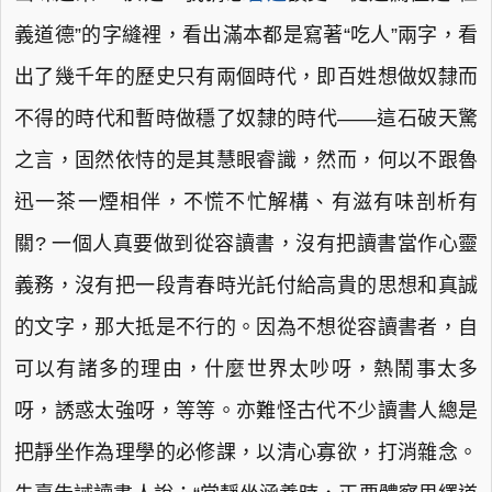
義道德”的字縫裡，看出滿本都是寫著“吃人”兩字，看
出了幾千年的歷史只有兩個時代，即百姓想做奴隸而
不得的時代和暫時做穩了奴隸的時代——這石破天驚
之言，固然依恃的是其慧眼睿識，然而，何以不跟魯
迅一茶一煙相伴，不慌不忙解構、有滋有味剖析有
關? 一個人真要做到從容讀書，沒有把讀書當作心靈
義務，沒有把一段青春時光託付給高貴的思想和真誠
的文字，那大抵是不行的。因為不想從容讀書者，自
可以有諸多的理由，什麼世界太吵呀，熱鬧事太多
呀，誘惑太強呀，等等。亦難怪古代不少讀書人總是
把靜坐作為理學的必修課，以清心寡欲，打消雜念。