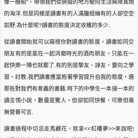
像一艘船”，帶領我們從狹隘的地方駛向生活無限寬闊
的海洋.但是同樣是讀書有的人滿腹經綸有的人卻空空
如野.為什麼呢?讀書的態度決定收穫的多少.
從讀書開始就可以窺視你對讀書的態度，讀書如同交
朋友有的是能在一起消磨時光的酒肉朋友，只能在一
起快樂一陣也就罷了.有的則是摯友、諍友，要向之學
習、討教.我們讀書應當抱著學習提升自我的態度，選
那些對我們有意義的書籍.時下的中學生一本接一本的
讀言情小說，數量是驚人，但卻如同快餐，可樂但毫
無營養可言.
讀書過程中切忌走馬觀花，就拿<<紅樓夢>>來說吧!