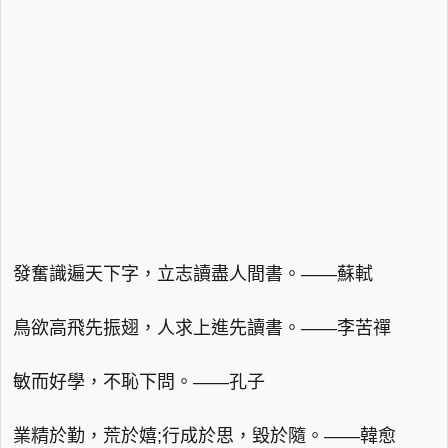
發奮識遍天下字，立志讀盡人間書。——蘇軾
鳥欲高飛先振翅，人求上進先讀書。——李苦禪
敏而好學，不恥下問。——孔子
業精於勤，荒於嬉;行成於思，毀於隨。——韓愈