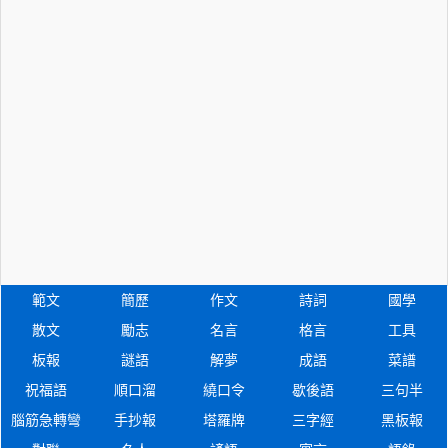
範文
簡歷
作文
詩詞
國學
散文
勵志
名言
格言
工具
板報
謎語
解夢
成語
菜譜
祝福語
順口溜
繞口令
歇後語
三句半
腦筋急轉彎
手抄報
塔羅牌
三字經
黑板報