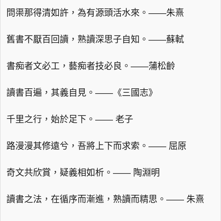
問渠那得清如許，為有源頭活水來。——朱熹
舊書不厭百回讀，熟讀深思子自知。——蘇軾
書痴者文必工，藝痴者技必良。——蒲松齡
讀書百遍，其義自見。——《三國志》
千里之行，始於足下。—— 老子
路漫漫其修遠兮，吾將上下而求索。—— 屈原
奇文共欣賞，疑義相如析。—— 陶淵明
讀書之法，在循序而漸進，熟讀而精思。—— 朱熹