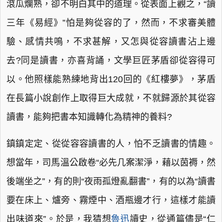
滾瓜爛熟，卻不明白其中的道理。從表面上觀之，“讀
三年《易經》”怕是夠從容的了，然而，不求審美體
驗、感情共鳴，不求甚解，又怎與從容讀書沾上邊
去?同是讀書，亦喜背誦，文學巨匠茅盾卻從容得可
以。他照樣能熟練地背出120回的《紅樓夢》，茅盾
在長篇小說創作上取得巨大成就，不就歸源於其從容
讀書，能夠把書本知識轉化為精神的養料?
鎮鎮定定、從從容容讀書的人，怕不乏讀書的情趣。
想當年，司馬溫公啟卷“必先几案潔淨，藉以茵褥，然
後端坐之”，有的則“夜雨孤燈亂翻書”，有的以為“讀書
要在床上、爐旁、霧煙中、酒瓶邊才行，這樣才能讀
出味道來”。於是，我猜想
魯迅
讀史，從通篇儘是“仁