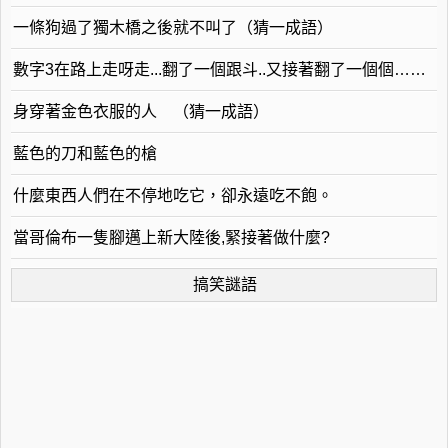
一條狗過了獨木橋之後就不叫了（猜一成語）
數字3在路上走呀走...翻了一個跟斗..又接著翻了一個個……（猜一成語）
身穿著金色衣服的人 （猜一成語）
藍色的刀和藍色的槍
什麼東西人們在不停地吃它，卻永遠吃不飽。
當哥倫布一隻腳邁上新大陸後,緊接著做什麼?
搞笑謎語