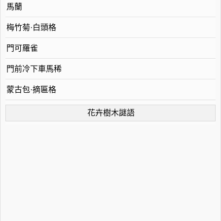
馬蘭
梅竹菊·白頭格
門可羅雀
門前冷下車馬稀
蒙古包·摘匾格
花卉樹木謎語