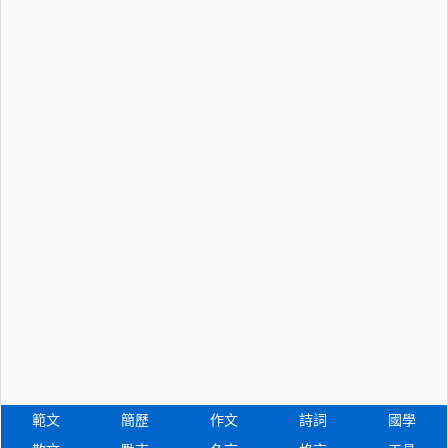
範文
簡歷
作文
詩詞
國學