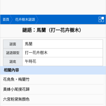
首頁
花卉樹木謎語
謎語：馬蘭（打一花卉樹木）
馬蘭
謎面
打一花卉樹木
謎語類型
午時花
謎底
相關內容
花鳥魚，梅蘭竹
黃蜂小尾撲花歸
六宮粉黛無顏色