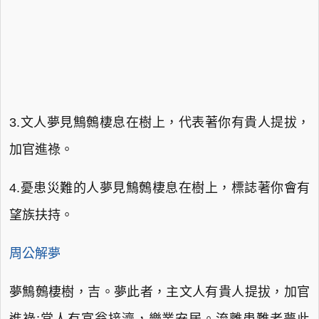
3.文人夢見鷦鷯棲息在樹上，代表著你有貴人提拔，
加官進祿。
4.憂患災難的人夢見鷦鷯棲息在樹上，標誌著你會有
望族扶持。
周公解夢
夢鷦鷯棲樹，吉。夢此者，主文人有貴人提拔，加官