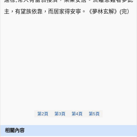
進祿;常人有富翁接濟，樂業安居。流離患難者夢此
主，有望族依靠，而居家得安寧。《夢林玄解》(完）
第2頁
第3頁
第4頁
第5頁
相關內容