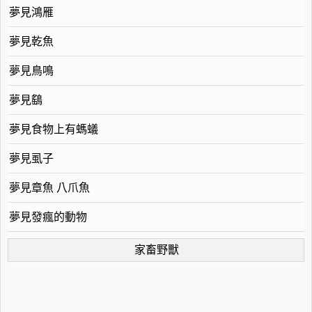
夢見鴻雁
夢見乾魚
夢見鳥鳴
夢見鷂
夢見食物上有螞蟻
夢見虱子
夢見章魚 八爪魚
夢見發瘋的動物
家畜野獸