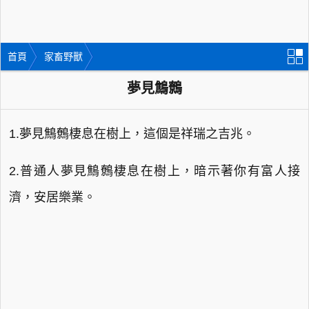
首頁
家畜野獸
夢見鷦鷯
1.夢見鷦鷯棲息在樹上，這個是祥瑞之吉兆。
2.普通人夢見鷦鷯棲息在樹上，暗示著你有富人接
濟，安居樂業。