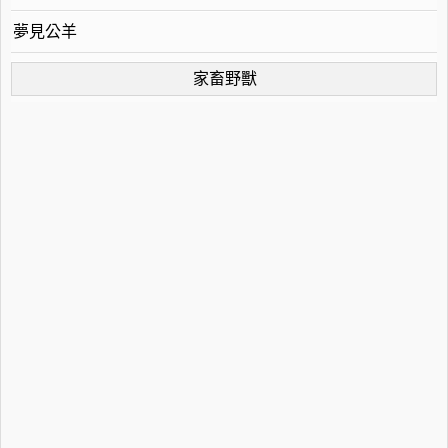
夢見公羊
家畜野獸