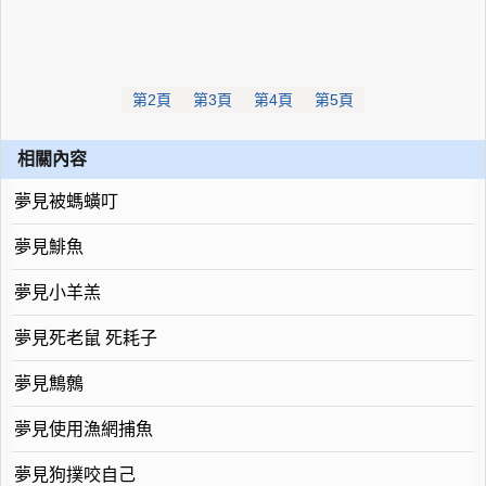
第2頁
第3頁
第4頁
第5頁
相關內容
夢見被螞蟥叮
夢見鯡魚
夢見小羊羔
夢見死老鼠 死耗子
夢見鷦鷯
夢見使用漁網捕魚
夢見狗撲咬自己