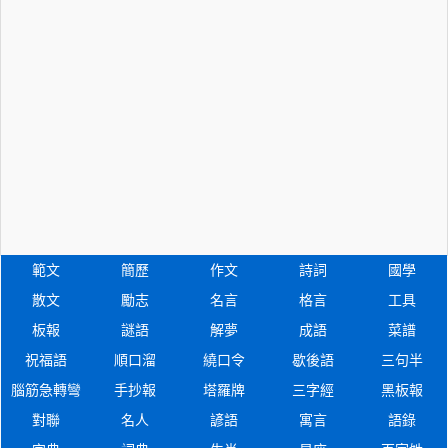
範文
簡歷
作文
詩詞
國學
散文
勵志
名言
格言
工具
板報
謎語
解夢
成語
菜譜
祝福語
順口溜
繞口令
歇後語
三句半
腦筋急轉彎
手抄報
塔羅牌
三字經
黑板報
對聯
名人
諺語
寓言
語錄