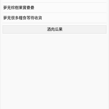
夢見棕樹果實纍纍
夢見很多糧食等待收貨
酒肉瓜果