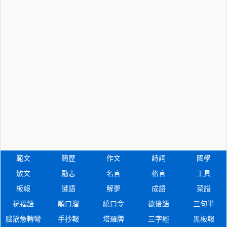
範文
簡歷
作文
詩詞
國學
散文
勵志
名言
格言
工具
板報
謎語
解夢
成語
菜譜
祝福語
順口溜
繞口令
歇後語
三句半
腦筋急轉彎
手抄報
塔羅牌
三字經
黑板報