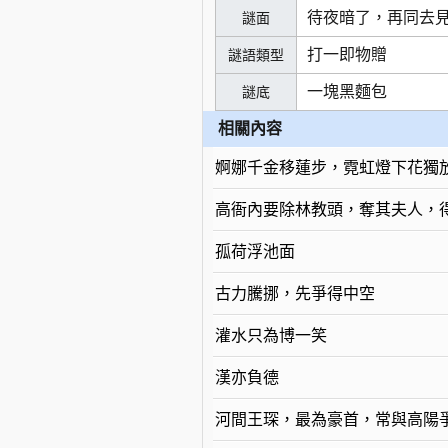
待夜暗了，再同去
謎面
打一即物贈
謎語類型
一塊黑麵包
謎底
相關內容
婀娜千金移蓮步，霓虹燈下花獨
高衙內要除林教頭，奪其夫人，
孤荷浮池面
古力騰挪，先爭得中空
灌水只為博一笑
漢亦負德
河間王琛，最為豪首，常與高陽