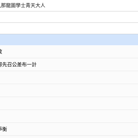
見那龍圖學士青天大人
放
得先召公差布一計
爭衡