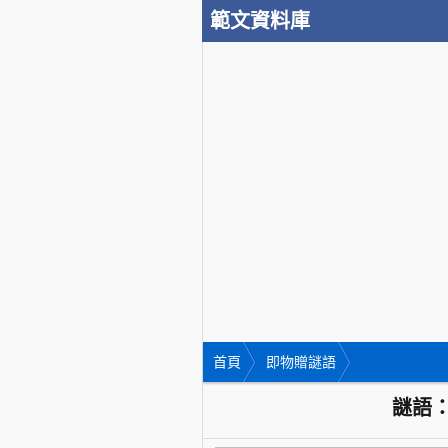
範文資料庫
首頁
即物贈謎語
謎語