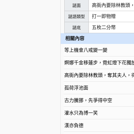
高衙內要除林教頭
謎面
打一即物贈
謎語類型
五枚二分幣
謎底
相關內容
等上機會八戒變一變
婀娜千金移蓮步，霓虹燈下花獨
高衙內要除林教頭，奪其夫人，
孤荷浮池面
古力騰挪，先爭得中空
灌水只為博一笑
漢亦負德