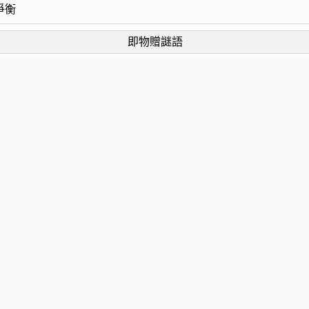
爭衡
即物贈謎語