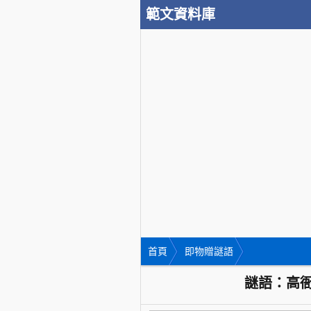
範文資料庫
首頁
即物贈謎語
謎語：高