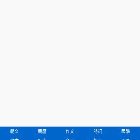
範文
簡歷
作文
詩詞
國學