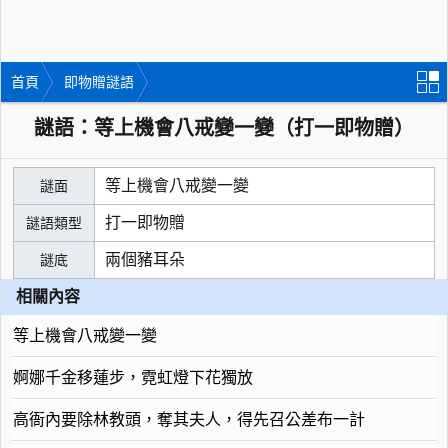
首頁
即物贈謎語
謎語：等上機會八戒變一變（打一即物贈）
等上機會八戒變一變
謎面
打一即物贈
謎語類型
兩個豬耳朵
謎底
相關內容
等上機會八戒變一變
婀娜千金移蓮步，霓虹燈下花獨放
高衙內要除林教頭，奪其夫人，得先召公差布一計