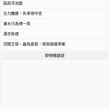
孤荷浮池面
古力騰挪，先爭得中空
灌水只為博一笑
漢亦負德
河間王琛，最為豪首，常與高陽爭衡
即物贈謎語