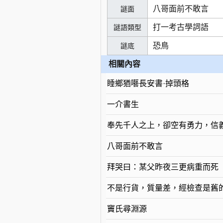
八哥面前不敢言
謎面
打一考古學詞語
謎語類型
恐鳥
謎底
相關內容
睡鄉猶囈長安書·掉頭格
一介書生
奉先千人之上，卻空有勇力，信
八哥面前不敢言
拜哭曰：某父昨夜三更病重而死
不是行貨，質量差，經檢查是舊
竇氏尋淵源