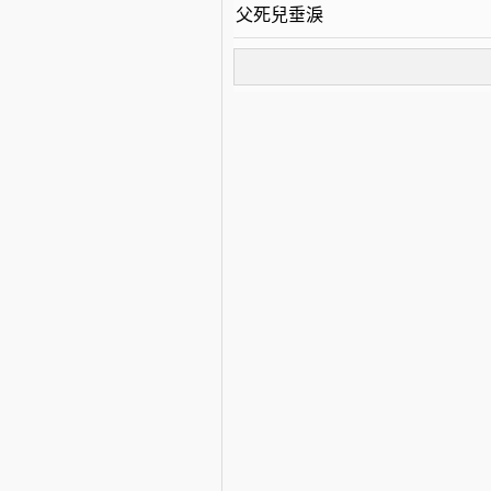
父死兒垂淚