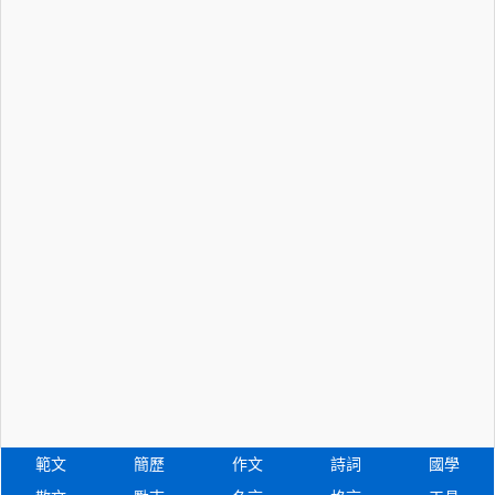
範文
簡歷
作文
詩詞
國學