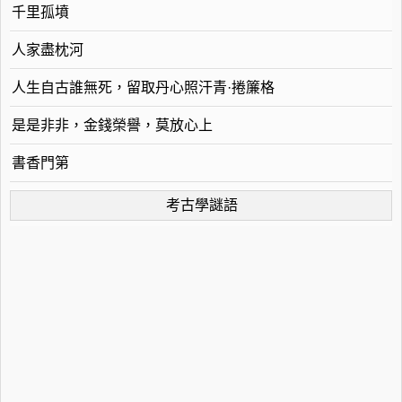
千里孤墳
人家盡枕河
人生自古誰無死，留取丹心照汗青·捲簾格
是是非非，金錢榮譽，莫放心上
書香門第
考古學謎語