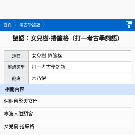
首頁
考古學謎語
謎語：女兒樹·捲簾格（打一考古學詞語）
女兒樹·捲簾格
謎面
打一考古學詞語
謎語類型
木乃伊
謎底
相關內容
個個留影天安門
寧波人碰頭會
女兒樹·捲簾格