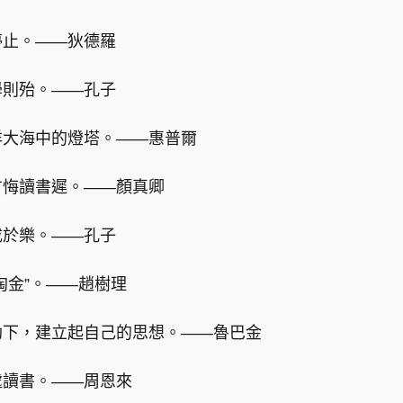
停止。——狄德羅
學則殆。——孔子
洋大海中的燈塔。——惠普爾
方悔讀書遲。——顏真卿
成於樂。——孔子
淘金”。——趙樹理
助下，建立起自己的思想。——魯巴金
處讀書。——周恩來