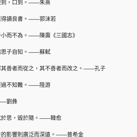
眼到，口到。——朱熹
還得讀良書。——郭沫若
善小而不為。——陳壽《三國志》
精思子自知。——蘇軾
擇其善者而從之，其不善者而改之。——孔子
經過不知難。——陸游
——劉彝
成於思，毀於隨。——韓愈
書的影響則廣泛而深遠。——普希金