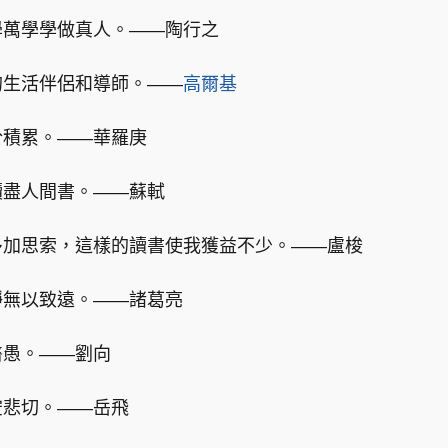
學萬學學做真人。——陶行之
的生活伴侶和導師。——
高爾基
於積累。——華羅庚
讀盡人間書。——蘇軾
多加思索，這樣的讀書使我獲益不少。——盧梭
靜無以致遠。——諸葛亮
醫愚。——劉向
空悲切。——岳飛