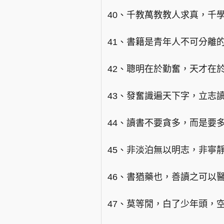
40、千教萬教教人求真，千
41、書籍是青年人不可分離
42、聰明在於勤奮，天才在
43、發奮識遍天下字，立志
44、讀書不要貪多，而是要
45、非淡泊無以明志，非寧
46、書猶藥也，善讀之可以
47、莫等閒，白了少年頭，