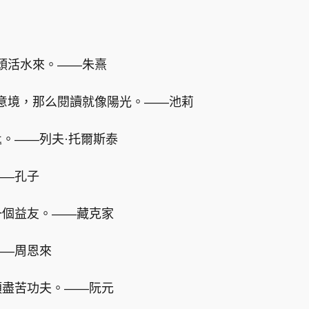
頭活水來。——朱熹
意境，那么閱讀就像陽光。——池莉
匙。——列夫·托爾斯泰
——孔子
一個益友。——藏克家
——周恩來
須盡苦功夫。——阮元