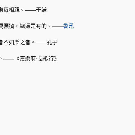
樂每相親。——于謙
要願擠，總還是有的。——
魯迅
者不如樂之者。——孔子
。——《漢樂府·長歌行》