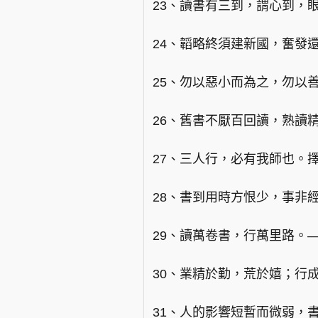
23、讀書有三到，謂心到，
24、韜略終須建新國，奮發
25、勿以惡小而為之，勿以
26、舊書不厭百回讀，熟讀
27、三人行，必有我師也。
28、書到用時方恨少，事非
29、讀萬卷書，行萬里路。
30、業精於勤，荒於嬉；行
31、人的影響短暫而微弱，