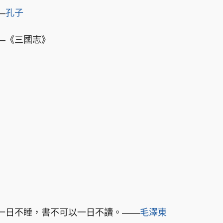
—
孔子
—《三國志》
一日不睡，書不可以一日不讀。——
毛澤東