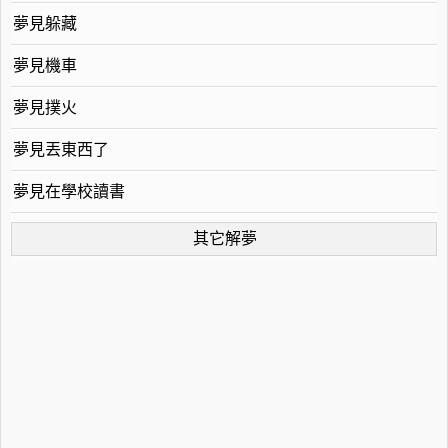
夢見躲藏
夢見機車
夢見撲火
夢見丟東西了
夢見在學校讀書
其它解夢