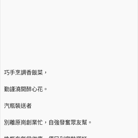
巧手烹調香飯菜，
勤謹澆開醉心花。
汽瓶裝送者
別離原崗創業忙，自強發奮眾友幫。