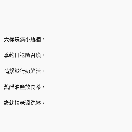
大桶裝滿小瓶擱。
季約日送隨召喚，
情繫於行奶鮮活。
醬醋油鹽飲食茶，
護幼扶老涮洗擦。