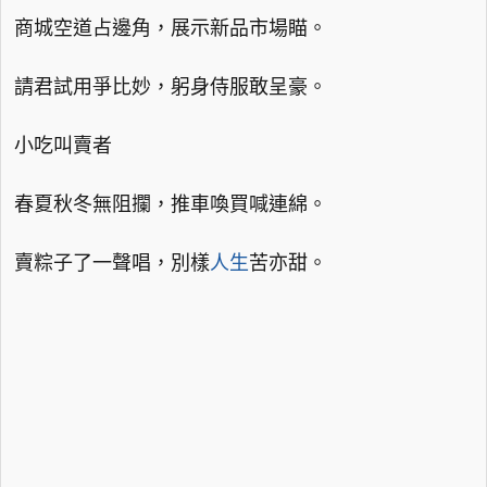
商城空道占邊角，展示新品市場瞄。
請君試用爭比妙，躬身侍服敢呈豪。
小吃叫賣者
春夏秋冬無阻攔，推車喚買喊連綿。
賣粽子了一聲唱，別樣
人生
苦亦甜。