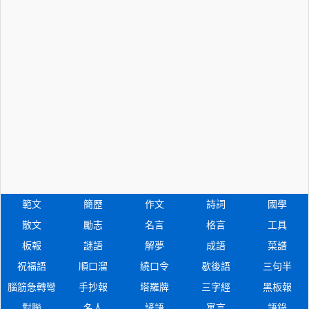
範文
簡歷
作文
詩詞
國學
散文
勵志
名言
格言
工具
板報
謎語
解夢
成語
菜譜
祝福語
順口溜
繞口令
歇後語
三句半
腦筋急轉彎
手抄報
塔羅牌
三字經
黑板報
對聯
名人
諺語
寓言
語錄