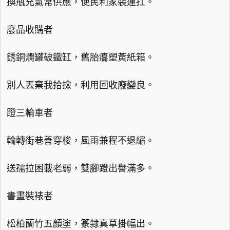
換瓶充氣常供應，便民利家裝運扛。
廢品收購者
銹銅爛罐破鐵缸，舊胎癟塑黃紙箱。
別人丟棄我拾撿，利用回收廢變良。
蹬三輪車者
輪轉街巷善穿梭，風雨兼程不退縮。
送孺拉困載老弱，雙腳蹬出譽滿多。
書畫裝裱者
松柏蘭竹五顏塗，篆隸真草掛幅出。