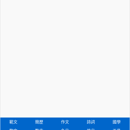
範文
簡歷
作文
詩詞
國學