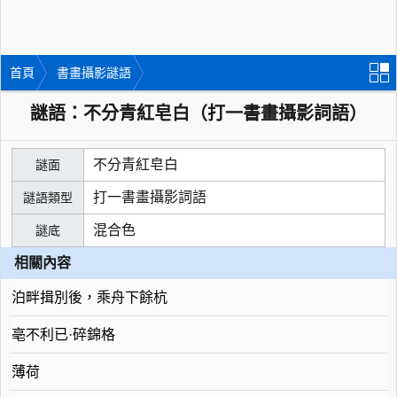
首頁
書畫攝影謎語
謎語：不分青紅皂白（打一書畫攝影詞語）
不分青紅皂白
謎面
打一書畫攝影詞語
謎語類型
混合色
謎底
相關內容
泊畔揖別後，乘舟下餘杭
亳不利已·碎錦格
薄荷