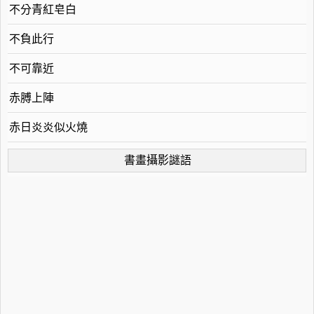
不分青紅皂白
不負此行
不可靠近
赤膊上陣
赤日炎炎似火燒
書畫攝影謎語