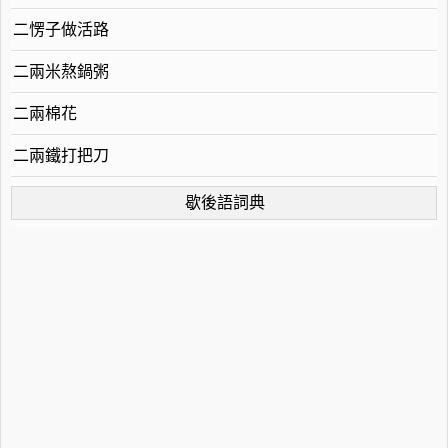
二愣子做活路
二兩米熬鍋粥
二兩棉花
二兩鐵打把刀
歇後語詞典