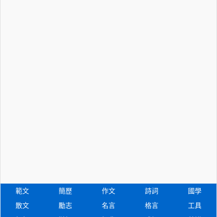
範文
簡歷
作文
詩詞
國學
散文
勵志
名言
格言
工具