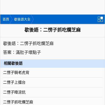
首頁
歇後語大全
歇後語：二愣子抓吃爛芝麻
歇後語：二愣子抓吃爛芝麻
答案：滿肚子壞點子
相關歇後語
二愣子騎老虎背
二愣子上擂台
二愣子睡涼炕
二愣子抓吃爛芝麻