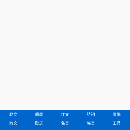
範文
簡歷
作文
詩詞
國學
散文
勵志
名言
格言
工具