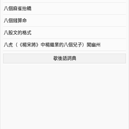
八個麻雀抬轎
八個錢算命
八股文的格式
八虎（《楊宋將》中楊繼業的八個兒子）闖幽州
歇後語詞典