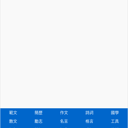
範文
簡歷
作文
詩詞
國學
散文
勵志
名言
格言
工具