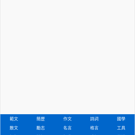
範文
簡歷
作文
詩詞
國學
散文
勵志
名言
格言
工具