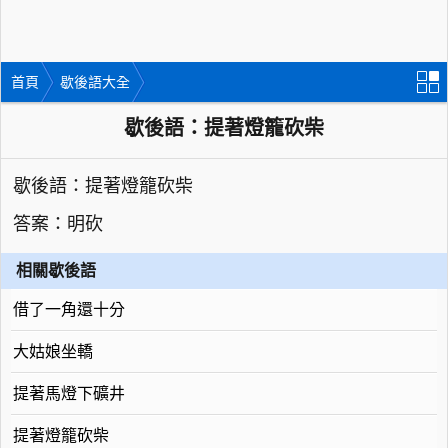
首頁
歇後語大全
歇後語：提著燈籠砍柴
歇後語：提著燈籠砍柴
答案：明砍
相關歇後語
借了一角還十分
大姑娘坐轎
提著馬燈下礦井
提著燈籠砍柴