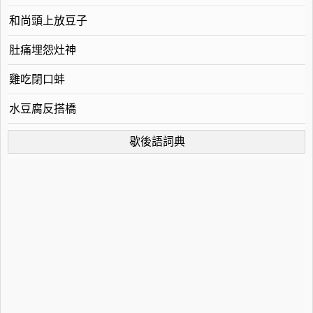
和尚頭上放豆子
肚痛埋怨灶神
雞吃閉口蚌
水豆腐反搭橋
歇後語詞典