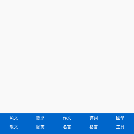
範文
簡歷
作文
詩詞
國學
散文
勵志
名言
格言
工具