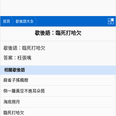
首頁
歇後語大全
歇後語：臨死打哈欠
歇後語：臨死打哈欠
答案：枉張嘴
相關歇後語
麻雀子搖楓樹
倒一籮黃豆不進耳朵筒
海底撈月
臨死打哈欠