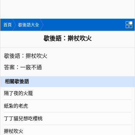
首頁
歇後語大全
歇後語：擀杖吹火
歇後語：擀杖吹火
答案：一竅不通
相關歇後語
隔了夜的火籠
紙紮的老虎
丁丁貓兒想吃櫻桃
擀杖吹火