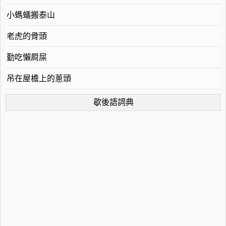
小螞蟻搬泰山
老虎的骨頭
勤吃懶屙屎
吊在屋檐上的蔥頭
歇後語詞典