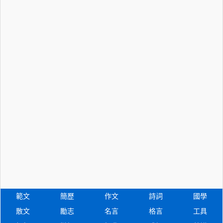
範文
簡歷
作文
詩詞
國學
散文
勵志
名言
格言
工具