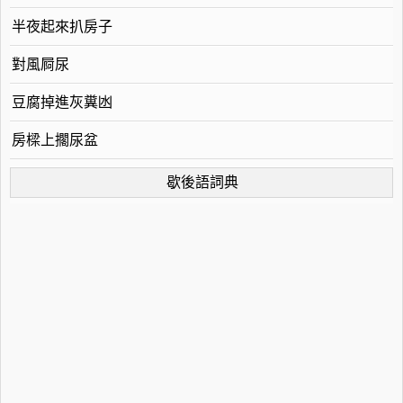
半夜起來扒房子
對風屙尿
豆腐掉進灰糞凼
房樑上擱尿盆
歇後語詞典