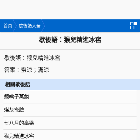
首頁
歇後語大全
歇後語：猴兒精進冰窖
歇後語：猴兒精進冰窖
答案：蠻涼；滿涼
相關歇後語
籠嘴子蒸饃
煤灰搽臉
七八月的高梁
猴兒精進冰窖