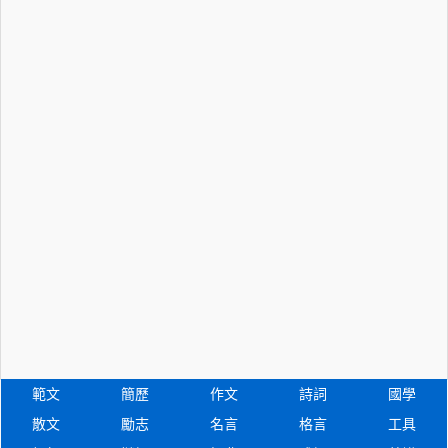
範文
簡歷
作文
詩詞
國學
散文
勵志
名言
格言
工具