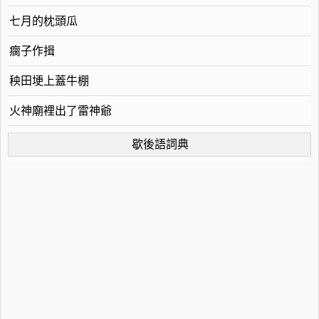
七月的枕頭瓜
瘸子作揖
秧田埂上蓋牛棚
火神廟裡出了雷神爺
歇後語詞典