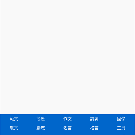
範文
簡歷
作文
詩詞
國學
散文
勵志
名言
格言
工具