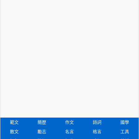
範文
簡歷
作文
詩詞
國學
散文
勵志
名言
格言
工具