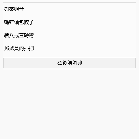
如來觀音
螞蚱頭包餃子
豬八戒直轉彎
郵遞員的掃把
歇後語詞典