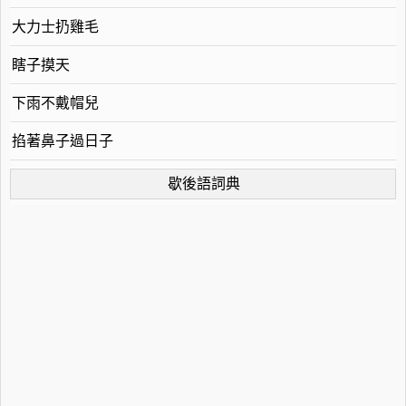
大力士扔雞毛
瞎子摸天
下雨不戴帽兒
掐著鼻子過日子
歇後語詞典