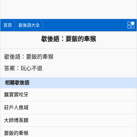
首頁
歇後語大全
歇後語：要飯的牽猴
歇後語：要飯的牽猴
答案：玩心不退
相關歇後語
蠶寶寶咬牙
莊戶人進城
大師傅蒸饃
要飯的牽猴