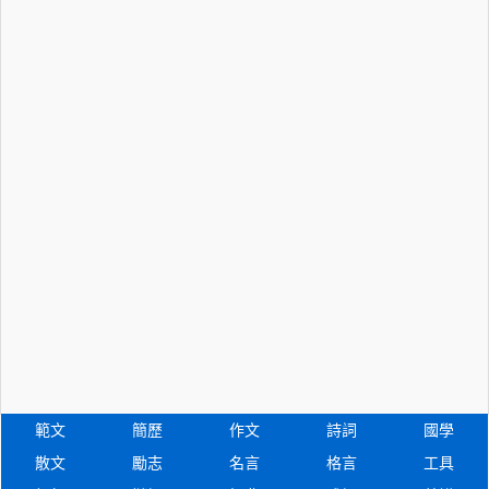
範文
簡歷
作文
詩詞
國學
散文
勵志
名言
格言
工具