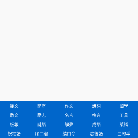
範文
簡歷
作文
詩詞
國學
散文
勵志
名言
格言
工具
板報
謎語
解夢
成語
菜譜
祝福語
順口溜
繞口令
歇後語
三句半