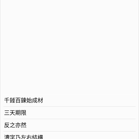
千錘百鍊始成材
三天期限
反之亦然
漕字乃左右結構