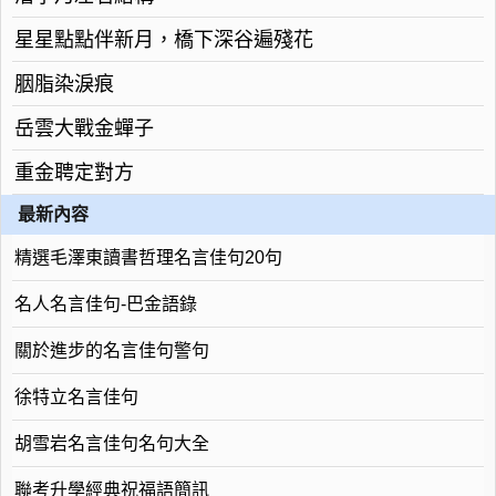
星星點點伴新月，橋下深谷遍殘花
胭脂染淚痕
岳雲大戰金蟬子
重金聘定對方
最新內容
精選毛澤東讀書哲理名言佳句20句
名人名言佳句-巴金語錄
關於進步的名言佳句警句
徐特立名言佳句
胡雪岩名言佳句名句大全
聯考升學經典祝福語簡訊