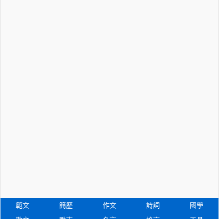
範文
簡歷
作文
詩詞
國學