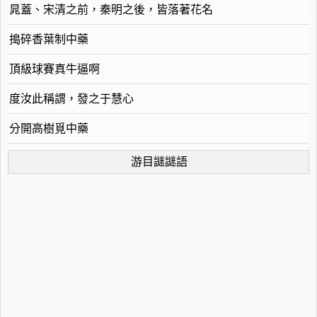
晁蓋、宋清之前，秦明之後，皆落著花名
搗碎香葉制中藥
頂級球賽真牛逼啊
度汝此稱謂，發之于慧心
分開高樹覓中藥
游目謎謎語