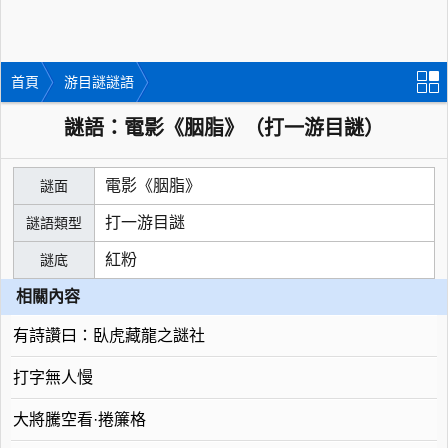
首頁
游目謎謎語
謎語：電影《胭脂》（打一游目謎）
電影《胭脂》
謎面
打一游目謎
謎語類型
紅粉
謎底
相關內容
有詩讚曰：臥虎藏龍之謎社
打字無人慢
大將騰空看·捲簾格