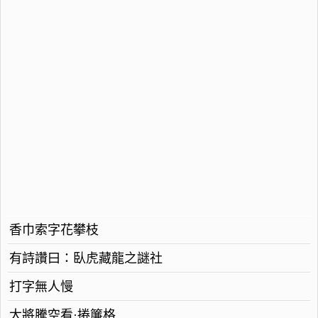
香巾索字花攀枝
有詩讚曰：臥虎藏龍之謎社
打字無人慢
大將騰空看·捲簾格