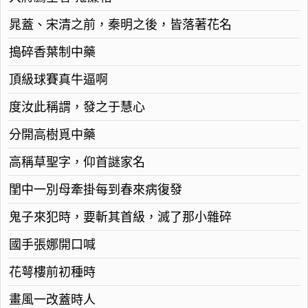
晁蓋、宋清之前，秦明之後，皆落著花名
搗碎香葉制中藥
頂級球賽真牛逼啊
度汝此稱謂，發之于慧心
分開高樹覓中藥
高稱草聖字，仰首謎家名
閨中一別母牽掛每到春來病復發
鬼子來犯時，要斬其首級，滅了那小雜碎
國手張娜開口喊
花萼樓前初種時
畫風一改蓋時人