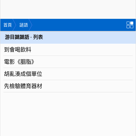
首頁
謎語
游目謎謎語 · 列表
到會喝飲料
電影《胭脂》
胡亂湊成個單位
先檢驗體育器材