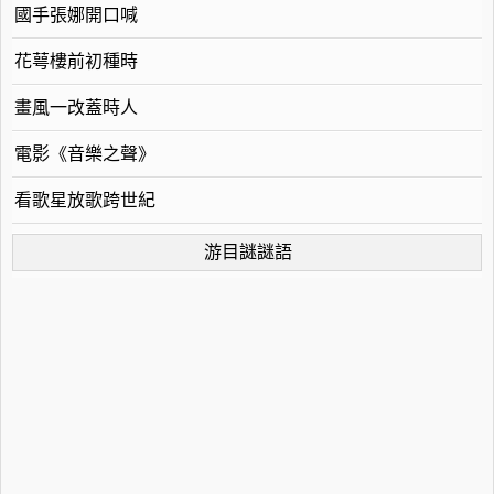
國手張娜開口喊
花萼樓前初種時
畫風一改蓋時人
電影《音樂之聲》
看歌星放歌跨世紀
游目謎謎語