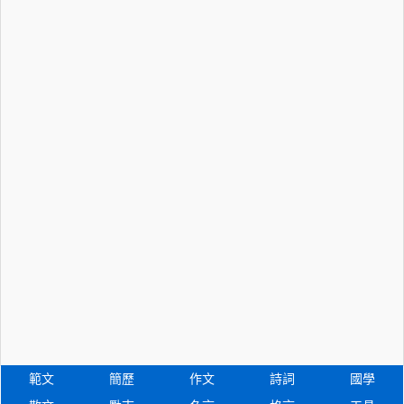
範文
簡歷
作文
詩詞
國學