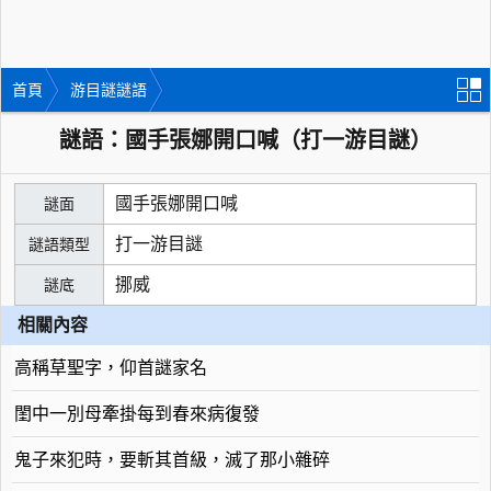
首頁
游目謎謎語
謎語：國手張娜開口喊（打一游目謎）
國手張娜開口喊
謎面
打一游目謎
謎語類型
挪威
謎底
相關內容
高稱草聖字，仰首謎家名
閨中一別母牽掛每到春來病復發
鬼子來犯時，要斬其首級，滅了那小雜碎