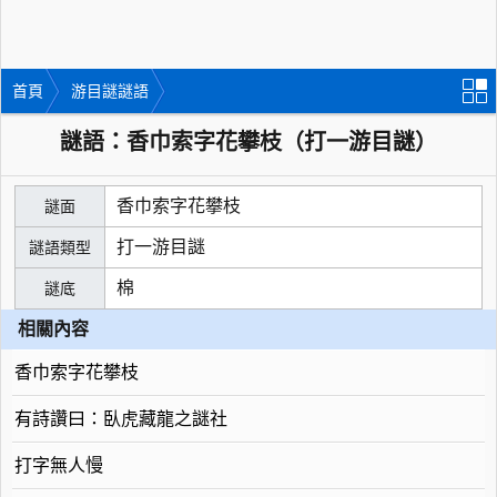
首頁
游目謎謎語
謎語：香巾索字花攀枝（打一游目謎）
香巾索字花攀枝
謎面
打一游目謎
謎語類型
棉
謎底
相關內容
香巾索字花攀枝
有詩讚曰：臥虎藏龍之謎社
打字無人慢