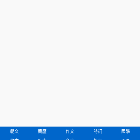
範文
簡歷
作文
詩詞
國學