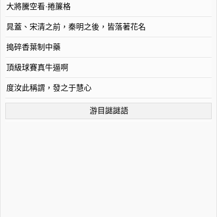
大將騰空看·捲簾格
晁蓋、宋清之前，秦明之後，皆落著花名
搗碎香葉制中藥
頂級球賽真牛逼啊
度汝此稱謂，發之于慧心
游目謎謎語