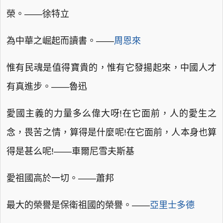
榮。——徐特立
為中華之崛起而讀書。——
周恩來
惟有民魂是值得寶貴的，惟有它發揚起來，中國人才
有真進步。——魯迅
愛國主義的力量多么偉大呀!在它面前，人的愛生之
念，畏苦之情，算得是什麼呢!在它面前，人本身也算
得是甚么呢!——車爾尼雪夫斯基
愛祖國高於一切。——蕭邦
最大的榮譽是保衛祖國的榮譽。——
亞里士多德