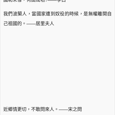
國恥未雪，何由成名?——李白
我們波蘭人，當國家遭到奴役的時候，是無權離開自
己祖國的。——居里夫人
近鄉情更切，不敢問來人。——宋之問