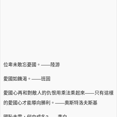
位卑未敢忘憂國。——陸游
愛國如饑渴。——班固
愛國心再和對敵人的仇恨用乘法乘起來——只有這樣
的愛國心才能導向勝利。——奧斯特洛夫斯基