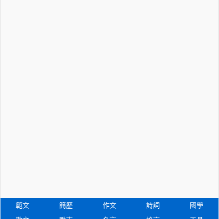
範文
簡歷
作文
詩詞
國學