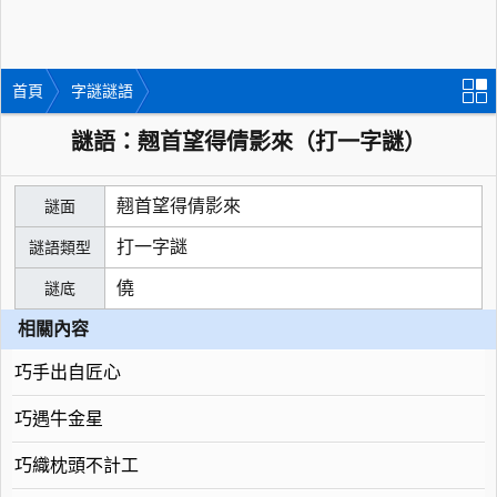
首頁
字謎謎語
謎語：翹首望得倩影來（打一字謎）
翹首望得倩影來
謎面
打一字謎
謎語類型
僥
謎底
相關內容
巧手出自匠心
巧遇牛金星
巧織枕頭不計工