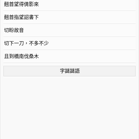
翹首望得倩影來
翹首指望詔書下
切盼故音
切下一刀，不多不少
且到橋南伐桑木
字謎謎語