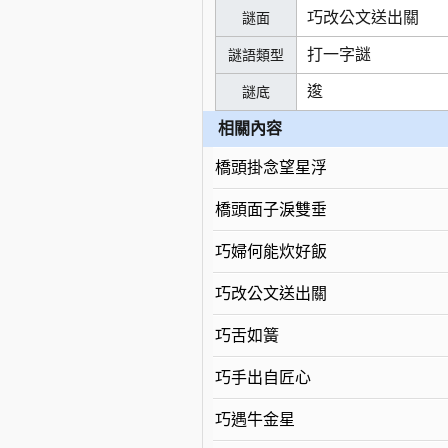
巧改公文送出關
謎面
打一字謎
謎語類型
逡
謎底
相關內容
橋頭掛念望星浮
橋頭面子淚雙垂
巧婦何能炊好飯
巧改公文送出關
巧舌如簧
巧手出自匠心
巧遇牛金星