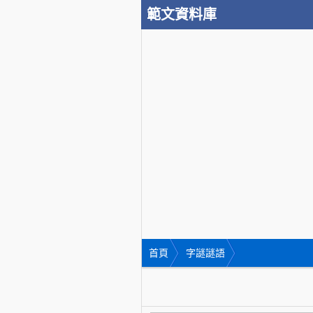
範文資料庫
首頁
字謎謎語