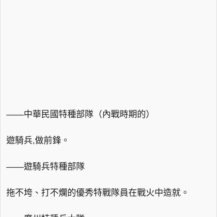
——中華民國特種部隊（內戰時期的）
遊騎兵,做前鋒。
——遊騎兵特種部隊
拖不垮、打不爛的優秀特戰隊員在戰火中造就。