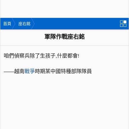
首頁
座右銘
軍隊作戰座右銘
咱們偵察兵除了生孩子,什麼都會!
——越南
戰爭
時期某中國特種部隊隊員