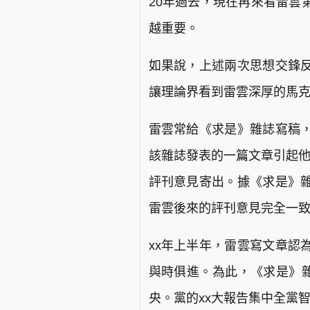
20年過去，現在再來看雷雲
越重要。
如果說，上述兩次思想交鋒反
讓理論界看到雷雲深厚的馬
雷雲常給《求是》雜誌寫稿，
該雜誌發表的一篇文章引起他
評刊意見寄出。據《求是》
雷雲後來的評刊意見完全一
xx年上半年，雷雲寫文章認
與時俱進。為此，《求是》雜
央。黨的xx大報告集中全黨