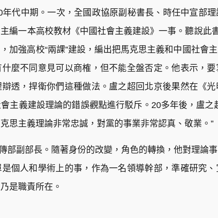
0年代中期。一次，全國政協原副秘書長、時任中宣部
部主編一本高校教材《中國社會主義建設》一事。聽說此書
，加強高校“兩課”建設，編出把馬克思主義和中國社會
有什麼不同意見可以商榷，但不能全盤否定。他表示，要
理辯透，捍衛你們這種做法。盧之超回北京後果然在《光
會主義建設理論的錯誤觀點進行駁斥。20多年後，盧之
克思主義理論非常忠誠，對黨的事業非常認真、敬業。”
委宣傳部副部長。隨著身份的改變，角色的轉換，他對理論
單是個人和學術上的事，作為一名領導幹部，準確研究、
，乃是職責所在。