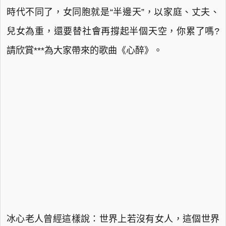
時代不同了，女同胞就是“半邊天”，以家庭、丈夫、
兒女為重，還要替社會再撐起半個天空，你累了嗎?
請欣賞***為大家帶來的歌曲《心醉》。
冰心老人曾經這樣說：世界上若沒有女人，這個世界