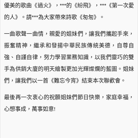
優美的歌曲《過火》，***的《紛飛》，***《第一次愛
的人》。請***為大家帶來詩歌《匆匆》。
一曲歌聲一曲情，親愛的姐妹們，讓我們攜起手來，
振奮精神，繼承和發揚中華民族傳統美德，自尊自
強、自謹自律，努力學習業務知識，以我們靈巧的雙
手為供銷大廈的明天繪製更加光輝燦爛的藍圖。姐妹
們，讓我們以一首《難忘今宵》結束本次聯歡會。
最後再一次衷心的祝願姐妹們節日快樂，家庭幸福，
心想事成，萬事如意!