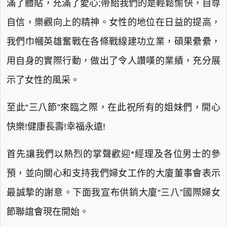
滿了體貼，充滿了愛心;帶給我們的是輕鬆愉快，自尊
自信，樂觀向上的精神。女性的地位在日益的提高，
我們巾幗英雄奮戰在各條戰線建功立業，碩果纍纍，
用自身的實際行動，做出了令人讚嘆的業績，充分展
示了女性的風采。
至此“三八節”來臨之際，在此祝所有的姐妹們，開心
快樂!健康長壽!幸福永遠!
首先讓我們以熱烈的掌聲歡迎*經理及各位男士的參
預，並向關心和支持我們婦女工作的大廈董事會表示
最誠摯的謝意。下面我宣布供銷大廈“三八”國際婦女
節聯誼會現在開始。