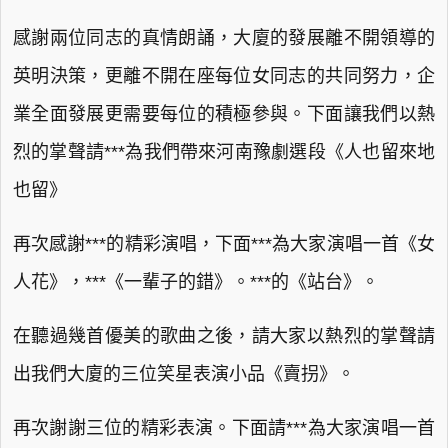
感謝兩位同志的真情朗誦，大廈的發展離不開領導的
英明決策，更離不開在座每位女同志的共同努力，企
業全面發展更需要每位的積極參與。下面讓我們以熱
烈的掌聲請***為我們帶來河南豫劇選段《人也留來地
也留》
再次感謝***的精彩演唱，下面***為大家演唱一首《女
人花》，***《一輩子的錯》。***的《站台》。
在聽過幾首優美的歌曲之後，請大家以熱烈的掌聲請
出我們大廈的三位笑星表演小品《賣拐》。
再次謝謝三位的精彩表演。下面請***為大家演唱一首