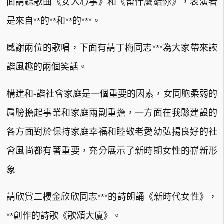
面請聽歌曲《女人心事》和《留什麼給你》，表演者
是來自**的**和**的***。
感謝兩位的歌唱，下面有請丁梅同志***為大家帶來詼
諧風趣的兩個笑話。
構建和-諧社會家庭是一個重要的因素，女同胞柔弱的
肩膀擔起事業和家庭兩副重擔，一方面在我縣建設的
各方面對於保持家庭幸福和睦敬老愛幼弘揚良好的社
會風尚都有著重要，充分展示了新時期女性的嶄新形
象
請欣賞二樓金欣欣同志***的詩朗誦《新時代女性》，
**創作的詩歌《歌頌大廈》。