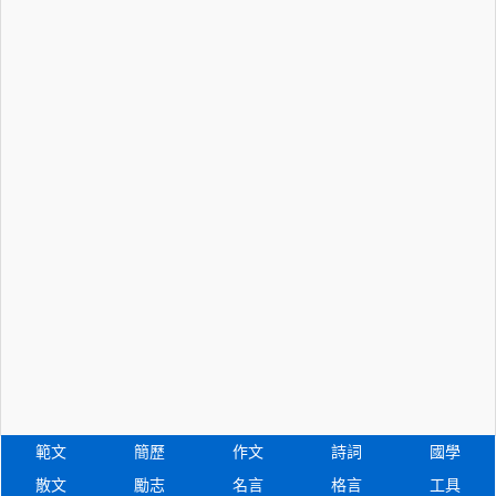
範文
簡歷
作文
詩詞
國學
散文
勵志
名言
格言
工具