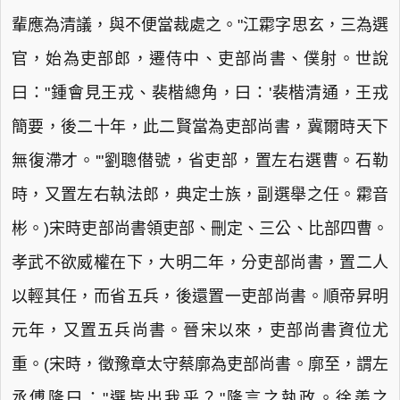
輩應為清議，與不便當裁處之。"江霦字思玄，三為選
官，始為吏部郎，遷侍中、吏部尚書、僕射。世說
曰："鍾會見王戎、裴楷總角，曰：'裴楷清通，王戎
簡要，後二十年，此二賢當為吏部尚書，冀爾時天下
無復滯才。'"劉聰僣號，省吏部，置左右選曹。石勒
時，又置左右執法郎，典定士族，副選舉之任。霦音
彬。)宋時吏部尚書領吏部、刪定、三公、比部四曹。
孝武不欲威權在下，大明二年，分吏部尚書，置二人
以輕其任，而省五兵，後還置一吏部尚書。順帝昇明
元年，又置五兵尚書。晉宋以來，吏部尚書資位尤
重。(宋時，徵豫章太守蔡廓為吏部尚書。廓至，謂左
丞傅隆曰："選皆出我乎？"隆言之執政。徐羨之