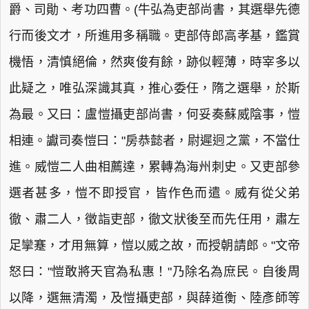
爵、司勛、考功四曹。(牛弘為吏部尚書，其選舉先德
行而後文才，所進用多稱職。吏部侍郎高孝基，鑑賞
機悟，清慎絕倫，然爽俊有餘，跡似輕薄，時宰多以
此疑之，唯弘深識其真，推心委任，隋之選舉，於斯
為最。又曰：盧愷攝吏部尚書，何妥奏蘇威陰事，愷
相連。讞司奏愷曰："房恭懿者，尉遲迥之黨，不當仕
進。威愷二人曲相薦達，累轉為海州刺史。又吏部參
選者甚多，愷不即授官，皆作色而遣。威有從父弟
徹、肅二人，徵詣吏部，徹文狀後至而先任用，肅左
足攣蹇，才用無算，愷以威之故，而授朝請郎。"文帝
怒曰："愷敢將天官為私惠！"乃除名為庶民。自後周
以降，選無清濁，及愷攝吏部，與薛道衡、陸彥師等