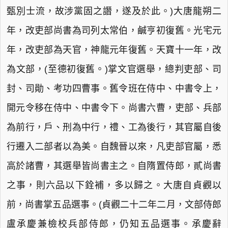
甄別士流，故涉黨固之譖，遂及於此。)大唐龍朔二
年，改吏部尚書為司列太常伯，鹹亨初復舊。光宅元
年，改吏部為天官，神龍元年復舊。天寶十一年，改
為文部，(至德初復舊。)掌文官選舉，總判吏部、司
封、司勛、考功四曹事。舊令班在侍中、中書令上，
開元令移在侍中、中書令下。尚書六曹，吏部、兵部
為前行，戶、刑為中行，禮、工為後行，其官屬自後
行遷入二部者以為美。自魏晉以來，凡吏部官屬，悉
高於諸曹，其選舉皆尚書主之。自隋置侍郎，貳尚書
之事，則六品以下銓補，多以歸之。大唐自貞觀以
前，尚書掌五品選事。(貞觀二十二年二月，文部侍郎
盧承慶兼檢校兵部侍郎，仍知五品選事。承慶辭