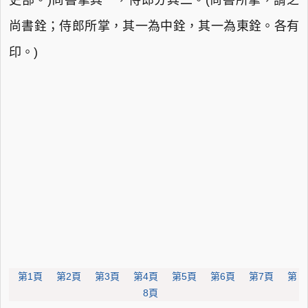
吏部。)尚書掌其一，侍郎分其二。(尚書所掌，謂之
尚書銓；侍郎所掌，其一為中銓，其一為東銓。各有
印。)
第1頁
第2頁
第3頁
第4頁
第5頁
第6頁
第7頁
第
8頁