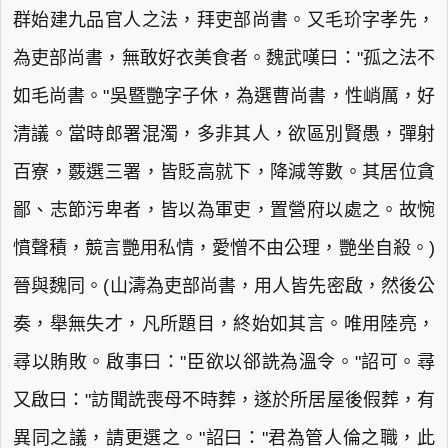
群始建九品官人之法，拜吏部尚書。又毛玠字孝先，
為吏部尚書，無敢好衣美食者。魏武嘆曰："孤之法不
如毛尚書。"吳暨艷字子休，為選曹尚書，性峭厲，好
清議。當時郎署混濁，多非其人，欲區別賢愚，彈射
百寮，覈選三署，皆貶高就下，降減等數。其居位貪
鄙、志節污卑者，皆以為軍吏，置營府以處之。故惋
憤聲積，競言艷用私情，愛憎不由公理，艷坐自殺。)
晉與魏同。(山濤為吏部尚書，用人皆先密啟，然後公
奏，舉無失才，凡所題目，終始如其言。唯用陸亮，
尋以賄敗。啟事曰："臣欲以郤詵為溫令。"詔可。尋
又啟曰："訪聞詵喪母不時葬，遂於所居屋後假葬，有
異同之議，請更選之。"詔曰："君為管人倫之職，此