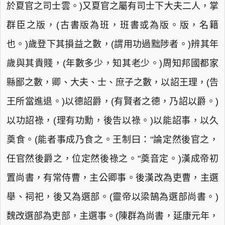
於夏官之司士雲。)又夏官之屬有司士下大夫二人，掌
群臣之版，(古書版為班，班書或為版。版，名籍
也。)歲登下其損益之數，(謂用功過黜陟者。)辨其年
歲與其貴賤，(年數多少，知其老少。)周知邦國都家
縣鄙之數，卿、大夫、士、庶子之數，以詔王理，(告
王所當進退。)以德詔爵，(有賢者之德，乃詔以爵。)
以功詔祿，(理有功勳，後告以祿。)以能詔事，以久
奠食。(能者事成乃食之。王制曰："論定然後官之，
任官然後爵之，位定然後祿之。"奠音定。)漢成帝初
置尚書，有常侍曹，主公卿事。後漢改為吏曹，主選
舉、祠祀，後又為選部。(靈帝以梁鵠為選部尚書。)
魏改選部為吏部，主選事。(陳群為尚書，延康元年，