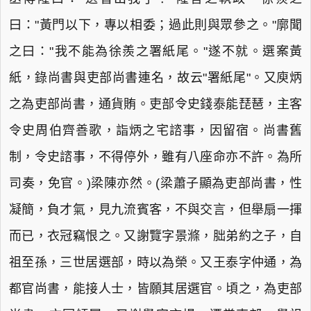
曰："黃門以下，專以相委；過此則與眾參之。"廓聞
之曰："我不能為徐羨之署紙尾。"遂不就。選案黃
紙，錄尚書與吏部尚書連名，故云"署紙尾"。又庾炳
之為吏部尚書，通貨賄。吏部令史錢泰能琵琶，主客
令史周伯齊善歌，詣炳之宅諮事，因留宿。尚書舊
制，令史諮事，不得停外，雖有八座命亦不許。為所
司奏，免官。)梁陳亦然。(梁蕭子顯為吏部尚書，性
凝簡，負才氣，見九流賓客，不與交言，但舉扇一揮
而已，衣冠竊恨之。又謝覽字景滌，朏弟約之子，自
祖至孫，三世居選部，時以為榮。又王泰字仲通，為
都官尚書，能接人士，皆願其居選官。頃之，為吏部