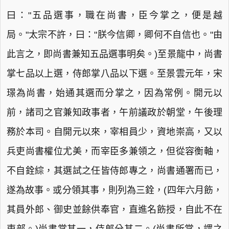
曰："五品選事，職在尚書，臣今掌之，便是越
局。"太宗不許，曰："朕今信卿，卿何不自信也。"由
此言之，即尚書兼知五品選事明矣。)至景龍中，尚書
掌七品以上選，侍郎掌八品以下選。至景雲元年，宋
璟為尚書，始通其選而分掌之，因為常例。開元以
前，諸司之官兼知政事者，午前議政於朝堂，午後理
務於本司。自開元以來，宰相員少，資地崇高，又以
兵吏尚書權位尤美，而宰臣多兼領之，但從容衡軸，
不自銓綜，其選試之任皆侍郎專之，尚書通署而已，
遂為故事。或分領其事，則列為三銓，(四年六月飭，
其員外郎、御史並餘供奉官，直進名飭授，自此不在