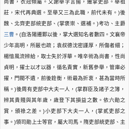
尚書，衣冠傾屬。又謝舉字言揚，遷掌吏部。舉祖
莊，宋代再典選。至舉又三為此職，前代未有。)後
魏、北齊吏部統吏部、(掌褒崇、選補。)考功、主爵
三曹
。(自洛陽遷鄴以後，掌大選知名者數四。文襄帝
少年高明，所蔽也疏；袁叔德沈密謹厚，所傷者細；
楊愔風流辨給，取士失於浮華。唯辛術為尚書，性尚
貞明，擢士以才以器，循名責實，新舊參舉，管庫必
擢，門閥不遺，前後銓衡，術最為折衷，甚為當時所
稱。)後周有吏部中大夫一人，(掌群臣及諸子之簿，
辨其貴賤與其年歲，歲登下其損益之數。依六勛之
賞，頒祿之差。)小吏部下大夫一人，(掌貳吏部之
事。)領司勛上士等官，屬大司馬。隋吏部統吏部、主