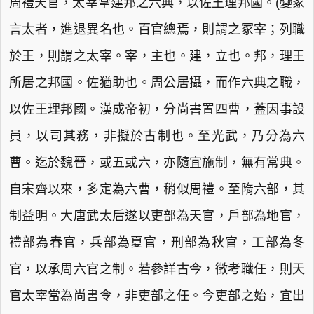
周禮天官，太宰掌建邦之六典，以佐王理邦國。(變冢
言太者，進退異名也。百官總焉，則謂之冢宰；列職
於王，則謂之太宰。宰，主也。建，立也。邦，理王
所居之邦國。佐猶助也。周公居攝，而作六典之職，
以佐王理邦國。漢成帝初，分尚書置四曹，蓋因事設
員，以司其務，非擬於古制也。至光武，乃分為六
曹。迄於魏晉，或五或六，亦隨宜施制，無有常典。
自宋齊以來，多定為六曹，稍似周禮。至隋六部，其
制益明。大唐武太后遂以吏部為天官，戶部為地官，
禮部為春官，兵部為夏官，刑部為秋官，工部為冬
官，以承周六官之制。若參詳古今，徵考職任，則天
官太宰當為尚書令，非吏部之任。今吏部之始，宜出