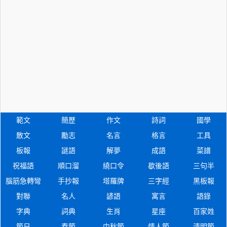
範文
簡歷
作文
詩詞
國學
散文
勵志
名言
格言
工具
板報
謎語
解夢
成語
菜譜
祝福語
順口溜
繞口令
歇後語
三句半
腦筋急轉彎
手抄報
塔羅牌
三字經
黑板報
對聯
名人
諺語
寓言
語錄
字典
詞典
生肖
星座
百家姓
節日
春節
中秋節
情人節
清明節