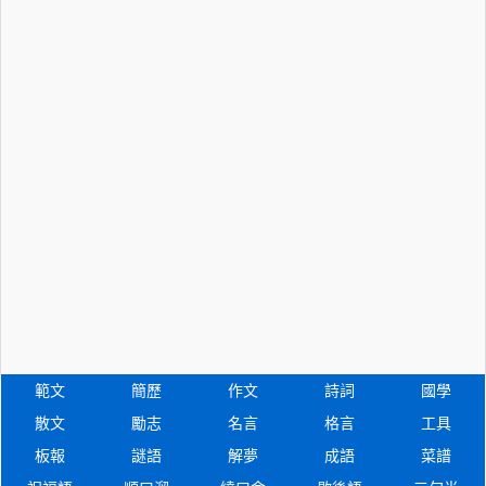
範文
簡歷
作文
詩詞
國學
散文
勵志
名言
格言
工具
板報
謎語
解夢
成語
菜譜