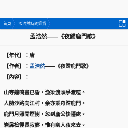
首頁
孟浩然詩詞鑑賞
孟浩然——《夜歸鹿門歌》
【年代】：唐
【作者】：
孟浩然
——《夜歸鹿門歌》
【內容】：
山寺鐘鳴晝已昏，漁梁渡頭爭渡喧。
人隨沙路向江村，余亦乘舟歸鹿門。
鹿門月照開煙樹，忽到龐公棲隱處。
岩扉松徑長寂寥，惟有幽人夜來去。