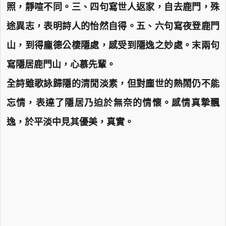
照，靜喧不同。三、四句寫世人返家，自去鹿門，殊
途異志，表明詩人的怡然自得。五、六句寫夜登鹿門
山，到得龐德公棲隱處，感受到隱逸之妙處。末兩句
寫隱居鹿門山，心慕先輩。
全詩雖歌詠歸隱的清閒淡素，但對塵世的熱鬧仍不能
忘情，表達了隱居乃迫於無奈的情懷。感情真摯飄
逸，於平淡中見其優美，真實。