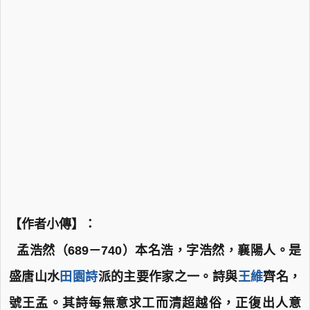
【作者小傳】：
孟浩然（689－740）本名浩，字浩然，襄陽人。是
盛唐山水
田園詩
派的主要作家之一。詩與
王維
齊名，
號王孟。其詩每無意求工而清超越俗，正復出人意