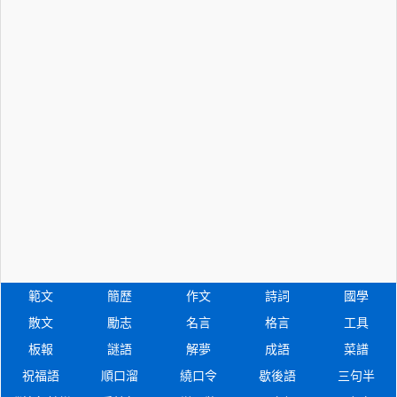
範文
簡歷
作文
詩詞
國學
散文
勵志
名言
格言
工具
板報
謎語
解夢
成語
菜譜
祝福語
順口溜
繞口令
歇後語
三句半