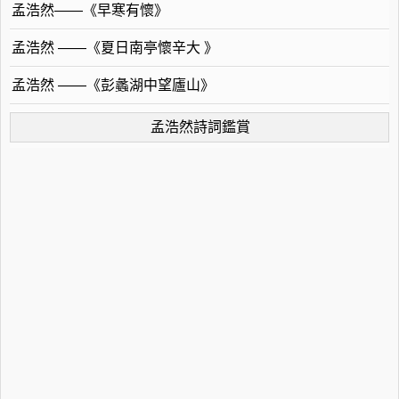
孟浩然——《早寒有懷》
孟浩然 ——《夏日南亭懷辛大 》
孟浩然 ——《彭蠡湖中望廬山》
孟浩然詩詞鑑賞