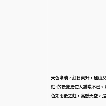
天色漸曉，紅日東升，廬山又
虹”的景象更使人讚嘆不已。
色如雨後之虹，高懸天空，