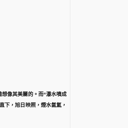
難想像其美麗的。而“瀑水噴成
流直下，旭日映照，煙水氤氳，