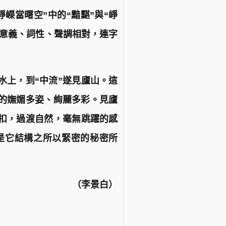
嶸當曙空”中的“黯黮”與“崢
僅意義、詞性、聲調相對，連字
在水上，到“中流”遂見廬山。這
的嫵媚多姿、絢麗多彩。見廬
相扣，過渡自然，毫無跳躍的感
是它結構之所以緊密的秘密所
（李景白）