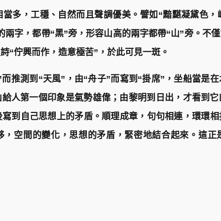
當多，工穩、自然而且聲調優美。譬如“黯黮凝黛色，崢
的兩字，都帶“黑”旁，形容山高的兩字都帶“山”旁。不
詩“佇興而作，造意極苦”，於此可見一斑。
而推測到“天風”，由“舟子”而寫到“掛席”，坐船當是
山給人第一個印象是氣勢雄偉；由黎明到日出，才看到它
然後寫到自己思想上的矛盾。順理成章，句句相連，環環
移，空間的變化，思想的矛盾，緊密地結合起來。這正