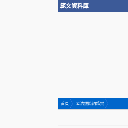
範文資料庫
首頁
孟浩然詩詞鑑賞