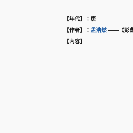
【年代】：唐
【作者】：
孟浩然
——《彭
【內容】