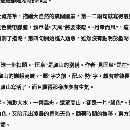
、途經鄱陽湖時的作品。
大處落筆，描繪大自然的廣闊圖景。第一二兩句就寫得氣
色微帶朦朧，預示著“天風”將要來臨。“月暈而風”，這
開闢了道路。第四句開始進入題意。雖然沒有點明彭蠡湖
進一步扣題。“匡阜”是廬山的別稱。作者“見匡阜”是在
廬山的巍峨高峻。“壓”字之前，配以“勢”字，頗有雄鎮
的廬山寫活了，而且顯得那樣虎虎有生氣。
字。浩渺大水，一葉扁舟，遠望高山，卻是一片“黛色”。這
山色，又暗示出凌晨的昏暗天色。隨著時間的推移，東方
嫵媚。