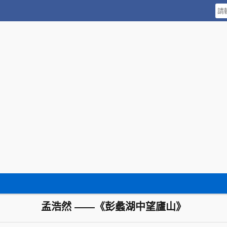
孟浩然 ——《彭蠡湖中望廬山》