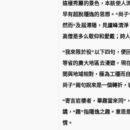
這樣秀麗的景色，本該使人流
早有超脫隱逸的思想。“尚子
然而“及屆潯陽，見廬峰清淨
高僧是多么敬仰和愛戴；詩
“我來限於役”以下四句，便
等省的廣大地區去漫遊，現在
間與地域相對，極為工穩而自
尚子”兩句說來是一個轉折，
“寄言岩棲者，畢趣當來同”，
講，“趣”指隱逸之趣。意思
情。