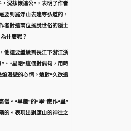
子，況茲懷遠公”，表明了作者
來是要到羅浮山去建寺弘道的，
了作者對這兩位擺脫世俗的隱士
，為什麼呢？
”，他還要繼續到長江下游江浙
”、“星霜”這個對偶句，用時
急迫漫遊的心情。這對“久欲追
僧。“畢趣”的“畢”應作“盡”
歸隱的。表現出對廬山的神往之