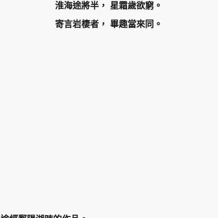
淮海途將半， 星霜歲欲窮。
寄言岩棲者， 畢趣當來同。