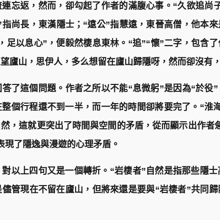
連忘返，然而，卻勾起了作者的滿腹心事。“久欲追尚
”指尚長，東漢隱士；“遠公”指慧遠，東晉高僧，他本
，足以息心”，便毅然棲息東林。“追”“懷”二字，包含
人望廬山，思伊人，多么想留在廬山歸隱呀，然而卻沒有
回答了這個問題。作者之所以不能“息微躬”是因為“於役
整個行程還不到一半，而一年的時間卻將要完了。“淮海
然，這就更突出了時間與空間的矛盾，從而顯示出作者
表現了隱逸與漫遊的心理矛盾。
對以上四句又是一個轉折。“岩棲者”自然是指那些隱士高
是儘管現在不留在廬山，但將來還是要與“岩棲者”共同