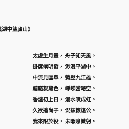
蠡湖中望廬山》
太虛生月暈， 舟子知天風。
掛席候明發， 渺漫平湖中。
中流見匡阜， 勢壓九江雄。
黯黮凝黛色， 崢嶸當曙空。
香爐初上日， 瀑水噴成虹。
久欲追尚子， 況茲懷遠公。
我來限於役， 未暇息微躬。