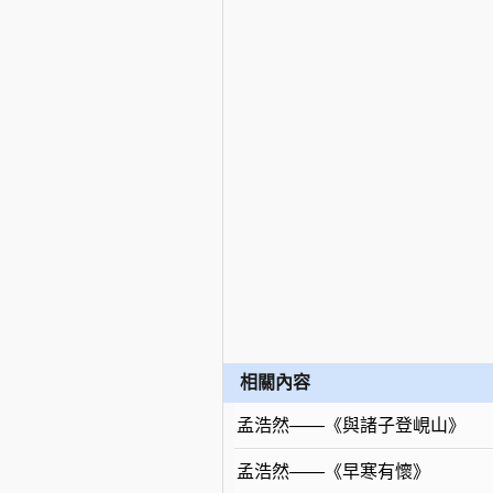
相關內容
孟浩然——《與諸子登峴山》
孟浩然——《早寒有懷》