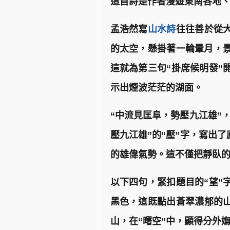
這首詩是作者漫遊東南各地
孟浩然寫
山水詩
往往善於從
的太空，懸掛著一輪暈月，景
這就為第三句“掛席候明發”
示出煙波茫茫的湖面。
“中流見匡阜，勢壓九江雄”，
壓九江雄”的“壓”字，寫出了
的雄偉氣勢。這不僅把靜臥
以下四句，緊扣題目的“望”
黑色，這既點出蒼翠濃郁的
山，在“曙空”中，顯得分外