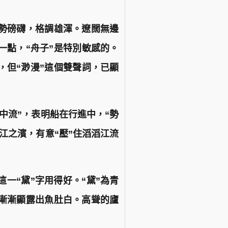
勢磅礴，格調雄渾。遼闊無邊
一點，“舟子”是特別敏感的。
，但“渺漫”這個雙聲詞，已顯
“中流”，表明船在行進中，“勢
長江之濱，有意“壓”住滔滔江流
一“黛”字用得好。“黛”為青
漸漸顯露出魚肚白。高聳的廬