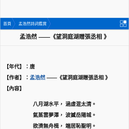
首頁
孟浩然詩詞鑑賞
孟浩然 ——《望洞庭湖贈張丞相 》
【年代】：唐
【作者】：
孟浩然
——《望洞庭湖贈張丞相 》
【內容】
八月湖水平， 涵虛混太清。
氣蒸雲夢澤， 波撼岳陽城。
欲濟無舟楫， 端居恥聖明。