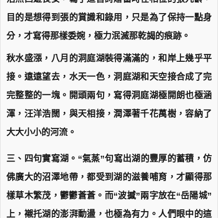
目的是想得到張的賞識和錄用，只是為了保持一點身
分，才寫得那樣委婉，極力泯滅那乾謁的痕跡。
秋水盛漲，八月的洞庭湖裝得滿滿的，和岸上幾乎平
接。遠遠望去，水天一色，洞庭湖和天空接合成了完
完整整的一塊。開頭兩句，寫得洞庭湖極開朗也極涵
渾，汪洋浩闊，與天相接，潤澤著千花萬樹，容納了
大大小小的河流。
三、四句實寫湖。“氣蒸”句寫出湖的豐厚的蓄積，仿
佛廣大的沼澤地帶，都受到湖的滋養哺育，才顯得那
樣草木繁茂，鬱鬱蒼蒼。而“波撼”兩字放在“岳陽城”
上，襯托湖的澎湃動盪，也極為有力。人們眼中的這