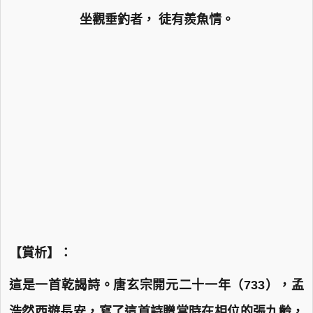
坐觀垂釣者， 徒有羨魚情。
【賞析】：
這是一首乾謁詩。唐玄宗開元二十一年（733），孟
浩然西遊長安，寫了這首詩贈當時在相位的張九齡，