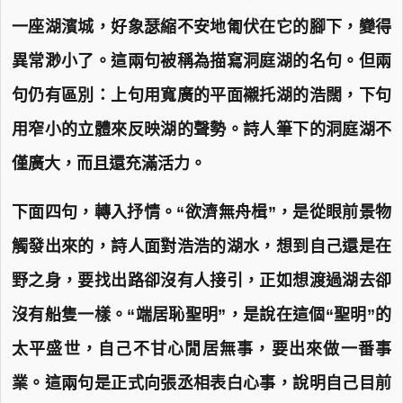
一座湖濱城，好象瑟縮不安地匍伏在它的腳下，變得
異常渺小了。這兩句被稱為描寫洞庭湖的名句。但兩
句仍有區別：上句用寬廣的平面襯托湖的浩闊，下句
用窄小的立體來反映湖的聲勢。詩人筆下的洞庭湖不
僅廣大，而且還充滿活力。
下面四句，轉入抒情。“欲濟無舟楫”，是從眼前景物
觸發出來的，詩人面對浩浩的湖水，想到自己還是在
野之身，要找出路卻沒有人接引，正如想渡過湖去卻
沒有船隻一樣。“端居恥聖明”，是說在這個“聖明”的
太平盛世，自己不甘心閒居無事，要出來做一番事
業。這兩句是正式向張丞相表白心事，說明自己目前