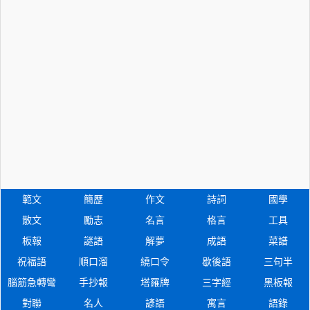
範文
簡歷
作文
詩詞
國學
散文
勵志
名言
格言
工具
板報
謎語
解夢
成語
菜譜
祝福語
順口溜
繞口令
歇後語
三句半
腦筋急轉彎
手抄報
塔羅牌
三字經
黑板報
對聯
名人
諺語
寓言
語錄