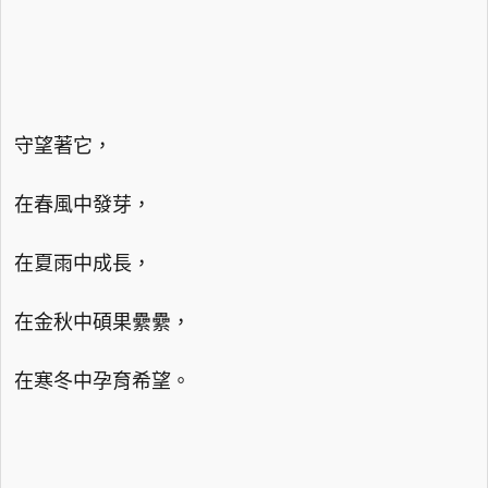
守望著它，
在春風中發芽，
在夏雨中成長，
在金秋中碩果纍纍，
在寒冬中孕育希望。