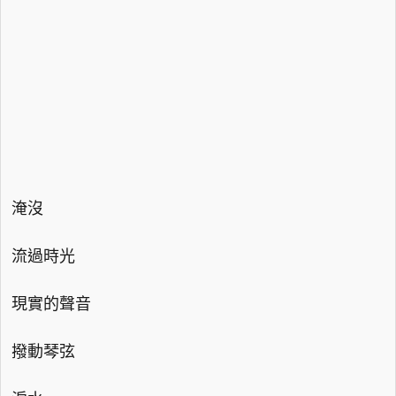
淹沒
流過時光
現實的聲音
撥動琴弦