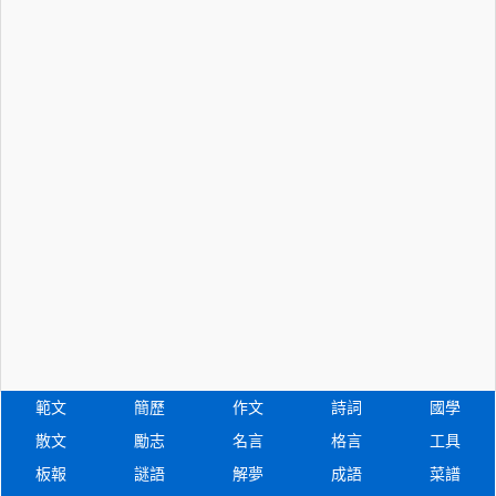
範文
簡歷
作文
詩詞
國學
散文
勵志
名言
格言
工具
板報
謎語
解夢
成語
菜譜