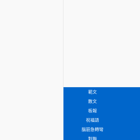
範文
散文
板報
祝福語
腦筋急轉彎
對聯