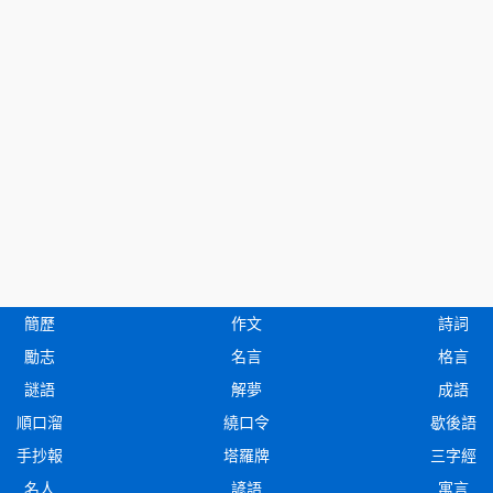
簡歷
作文
詩詞
勵志
名言
格言
謎語
解夢
成語
順口溜
繞口令
歇後語
手抄報
塔羅牌
三字經
名人
諺語
寓言