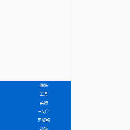
國學
工具
菜譜
三句半
黑板報
語錄