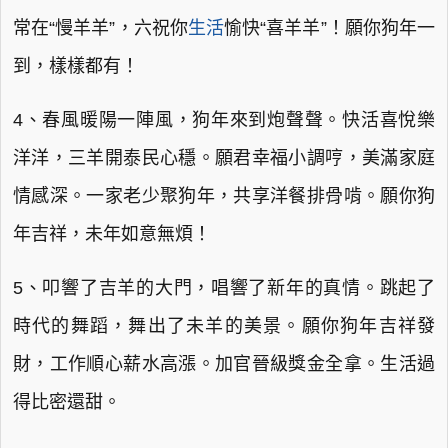
常在“慢羊羊”，六祝你
生活
愉快“喜羊羊”！願你狗年一
到，樣樣都有！
4、春風暖陽一陣風，狗年來到炮聲聲。快活喜悅樂
洋洋，三羊開泰民心穩。願君幸福小調哼，美滿家庭
情感深。一家老少聚狗年，共享洋餐排骨啃。願你狗
年吉祥，未年如意無煩！
5、叩響了吉羊的大門，唱響了新年的真情。跳起了
時代的舞蹈，舞出了未羊的美景。願你狗年吉祥發
財，工作順心薪水高漲。加官晉級獎金全拿。生活過
得比密還甜。