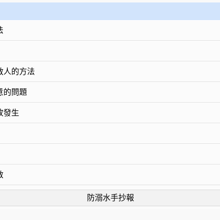
法
救人的方法
意的問題
故發生
救
防溺水手抄報