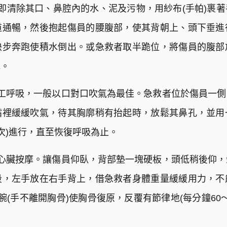
即清除其口、鼻腔內的水、泥及污物，用紗布(手帕)裹
道通暢，然後抱起傷員的腰腹部，使其背朝上、頭下垂進
快步奔跑使積水倒出。或急救者取半跪位，將傷員的腹部
水。
工呼吸，一般以口對口吹氣為最佳。急救者位於傷員一
嘴裡緩緩吹氣，待其胸廓稍有抬起時，放鬆其鼻孔，並用
0次)進行，直至恢復呼吸為止。
心臟按摩。讓傷員仰臥，背部墊一塊硬板，頭低稍後仰
段，左手放在右手背上，借急救者身體重量緩緩用力，不
(手不離開胸骨)使胸骨復原，反覆有節律地(每分鐘60