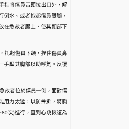
著手指將傷員舌頭拉出口外，解
行倒水。或者抱起傷員雙腿，
放在急救者腿上，使其頭部下
側，托起傷員下頜，捏住傷員鼻
一手壓其胸部以助呼氣。反覆
，急救者位於傷員一側，面對傷
能用力太猛，以防骨折，將胸
～80次)進行，直到心跳恢復為